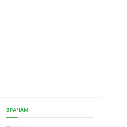
news/v-2020-godu-finansirovanie-zdr/
ВРАЧАМ