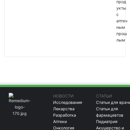
прод
укты
с
аптеч
ным
прош
лым
НОВОСТИ
СТАТЬИ
Исследования
Статьи для врач
Лекарства
Статьи для
Разработка
фармацевтов
Аптеки
Педиатрия
Онкология
Акушерство и