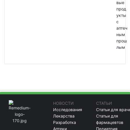
вые
прод
укты
с
аптеч
ным
прош
лым
НОВОСТИ
СТАТЬИ
Исследования
Статьи для врач
Лекарства
Статьи для
Разработка
фармацевтов
Аптеки
Педиатрия