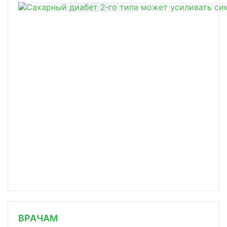
/news/uchenye-iz-kryma-sozdali-vakts/
ВРАЧАМ