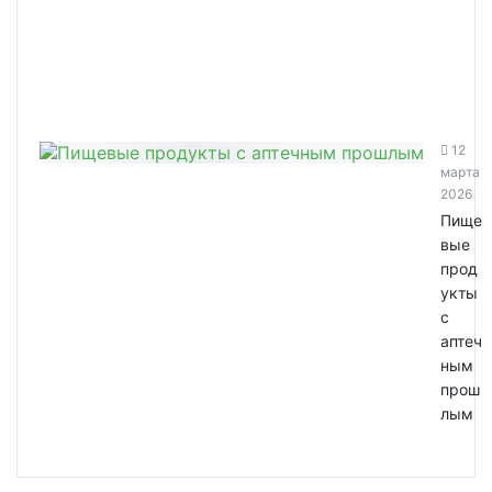
12
марта
2026
Пище
вые
прод
укты
с
аптеч
ным
прош
лым