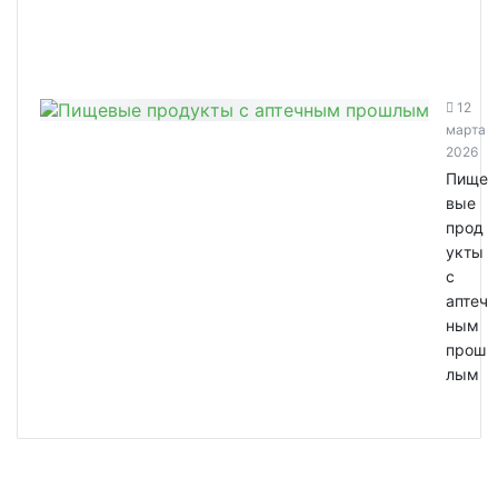
12
марта
2026
Пище
вые
прод
укты
с
аптеч
ным
прош
лым