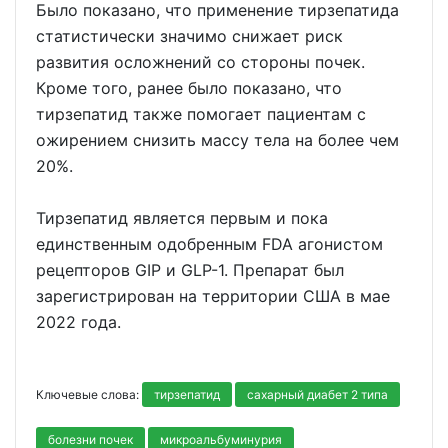
Было показано, что применение тирзепатида
статистически значимо снижает риск
развития осложнений со стороны почек.
Кроме того, ранее было показано, что
тирзепатид также помогает пациентам с
ожирением снизить массу тела на более чем
20%.
Тирзепатид является первым и пока
единственным одобренным FDA агонистом
рецепторов GIP и GLP-1. Препарат был
зарегистрирован на территории США в мае
2022 года.
Ключевые слова:
тирзепатид
сахарный диабет 2 типа
болезни почек
микроальбуминурия