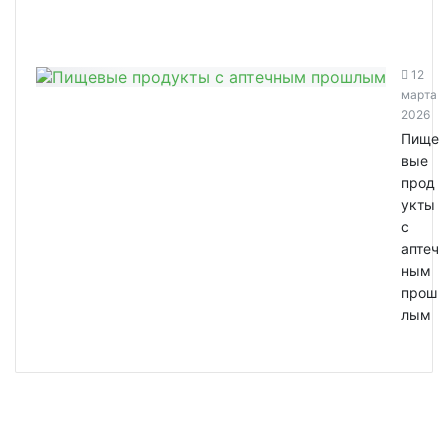
12
марта
2026
Пище
вые
прод
укты
с
аптеч
ным
прош
лым