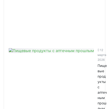
12
марта
2026
Пище
вые
прод
укты
с
аптеч
ным
прош
лым