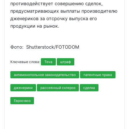
противодействует совершению сделок,
предусматривающих выплаты производителю
дженериков за отсрочку выпуска его
продукции на рынок.
Фото: Shutterstoсk/FOTODOM
Ключевые слова:
Teva
штраф
антимонопольное законодательство
патентные права
дженерики
рассеянный склероз
сделка
Евросоюз