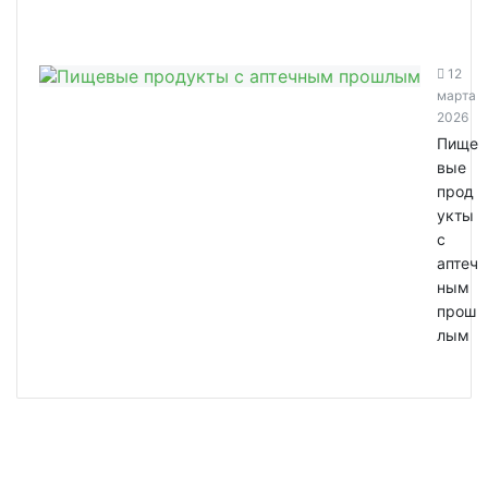
12
марта
2026
Пище
вые
прод
укты
с
аптеч
ным
прош
лым