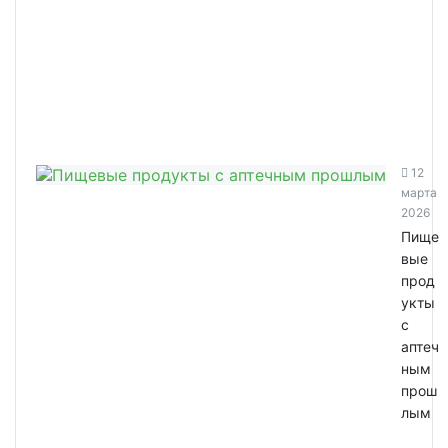
12
марта
2026
Пище
вые
прод
укты
с
аптеч
ным
прош
лым