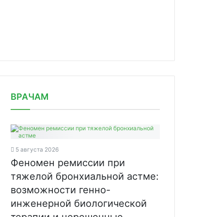
news/stada-pervoy-nachala-markirovk/
ВРАЧАМ
5 августа 2026
Феномен ремиссии при
тяжелой бронхиальной астме:
возможности генно-
инженерной биологической