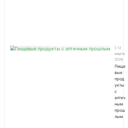
12
марта
2026
Пище
вые
прод
укты
с
аптеч
ным
прош
лым