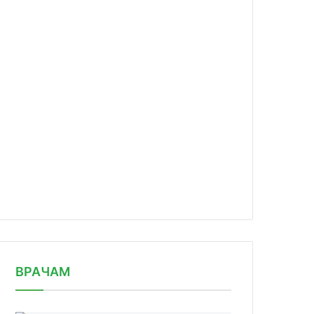
news/sladkaya-zhizn-80-rossiyanin-n/
ВРАЧАМ