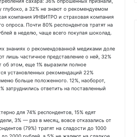
требления сахара: 36% опрошенных признали,
у глубоко, а 32% не знают о рекомендуемом
кая компания ИНВИТРО и страховая компания
го опроса. Почти 80% респондентов тратят на
лей в неделю, чаще всего покупая шоколад.
оих знаниях о рекомендованной медиками доле
т лишь частичное представление о ней, 32%
т об этом, еще 1% выразили полное
тся установленных рекомендаций 22%
х меню больше положенного. 12%, наоборот,
4% затруднились ответить на поставленный
терно для 74% респондентов, 15% едят
едели, 3% — раз в месяц, вовсе отказались от
ндентов (79%) тратят на сладости до 1000
 до 2000 рублей, а 5% не жалеют на сладкое