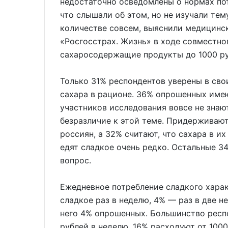
недостаточно осведомлены о нормах по
что слышали об этом, но не изучали тем
количестве совсем, выяснили медицинс
«Росгосстрах. Жизнь» в ходе совместно
сахаросодержащие продукты до 1000 руб
Только 31% респондентов уверены в св
сахара в рационе. 36% опрошенных имею
участников исследования вовсе не знаю
безразличие к этой теме. Придерживаю
россиян, а 32% считают, что сахара в и
едят сладкое очень редко. Остальные 3
вопрос.
Ежедневное потребление сладкого харак
сладкое раз в неделю, 4% — раз в две н
него 4% опрошенных. Большинство респо
рублей в неделю, 16% расходуют от 1000