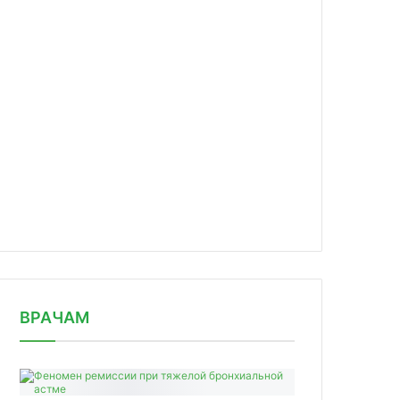
news/s-25-dekabrya-startuyut-tri-ek/
ВРАЧАМ