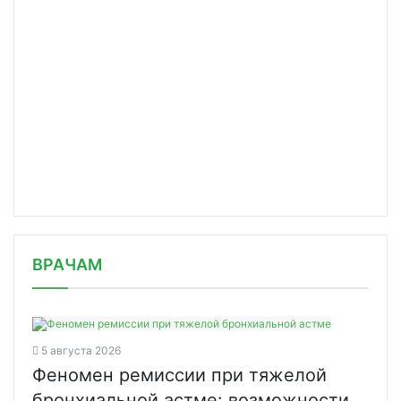
/news/roszdravnadzor-soobshchil-ob-otsutstvii-
ВРАЧАМ
obrasheniy/
5 августа 2026
Феномен ремиссии при тяжелой
бронхиальной астме: возможности