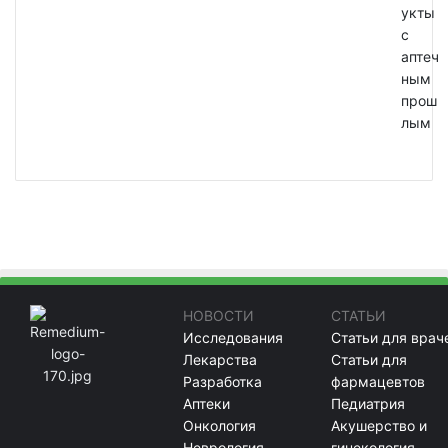
укты
с
аптеч
ным
прош
лым
НОВОСТИ
СТАТЬИ
Исследования
Статьи для врач
Лекарства
Статьи для
Разработка
фармацевтов
Аптеки
Педиатрия
Онкология
Акушерство и
Неврология
гинекология