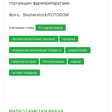
торгующих фармпрепаратами.
Фото: Shutterstoсk/FOTODOM
Ключевые слова:
Росздравнадзор
противозачаточный препарат
продажа
незаконная реализация лекарств
маркетплейс
левоноргестрел
Роскомнадзор
надзор
онлайн-продажа
ВИДЕОЗАМЕТКИ ВРАЧА