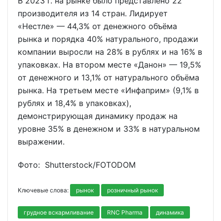
В 2023 г. на рынке было представлено 22
производителя из 14 стран. Лидирует
«Нестле» — 44,3% от денежного объёма
рынка и порядка 40% натурального, продажи
компании выросли на 28% в рублях и на 16% в
упаковках. На втором месте «Данон» — 19,5%
от денежного и 13,1% от натурального объёма
рынка. На третьем месте «Инфаприм» (9,1% в
рублях и 18,4% в упаковках),
демонстрирующая динамику продаж на
уровне 35% в денежном и 33% в натуральном
выражении.
Фото: Shutterstoсk/FOTODOM
Ключевые слова:
рынок
розничный рынок
грудное вскармливание
RNC Pharma
динамика