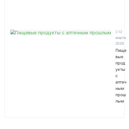
12
марта
2026
Пище
вые
прод
укты
с
аптеч
ным
прош
лым