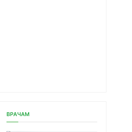
news/rossiyskie-stomatologi-privyka/
ВРАЧАМ