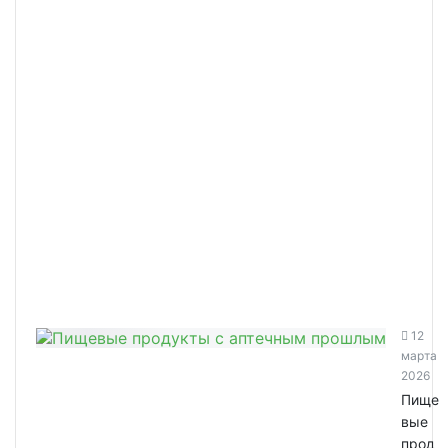
12
марта
2026
Пище
вые
прод