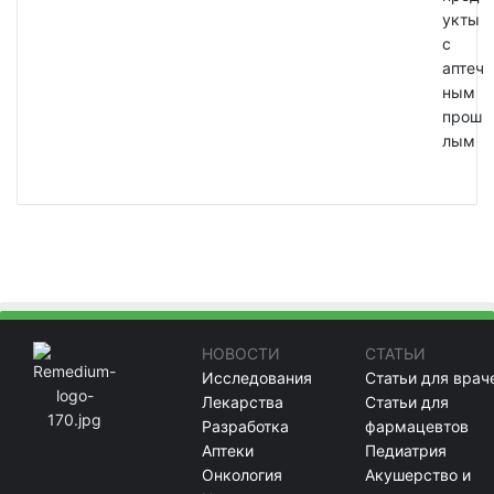
укты
с
аптеч
ным
прош
лым
НОВОСТИ
СТАТЬИ
Исследования
Статьи для врач
Лекарства
Статьи для
Разработка
фармацевтов
Аптеки
Педиатрия
Онкология
Акушерство и