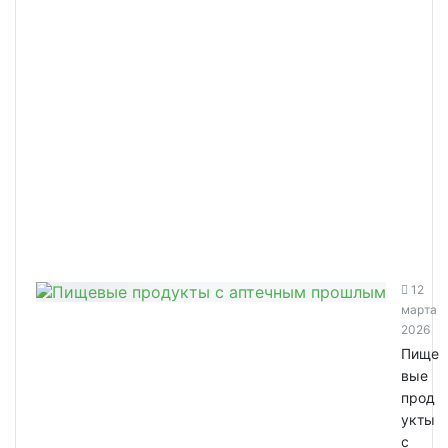
12
марта
2026
Пище
вые
прод
укты
с