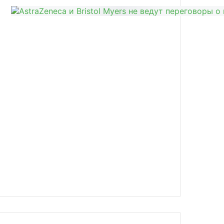
news/rnc-pharma-obem-importa-gotovy/