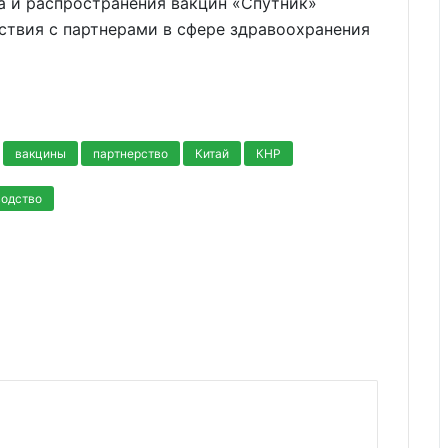
 и распространения вакцин «Спутник»
ствия с партнерами в сфере здравоохранения
вакцины
партнерство
Китай
КНР
водство