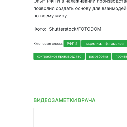
Опыт РФПИ в налаживании производства
позволил создать основу для взаимодей
по всему миру.
Фото: Shutterstoсk/FOTODOM
Ключевые слова:
РФПИ
ницэм им. н.ф. гамалеи
контрактное производство
разработка
произ
ВИДЕОЗАМЕТКИ ВРАЧА