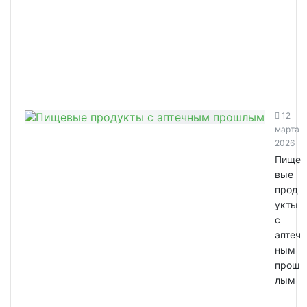
12
марта
2026
Пище
вые
прод
укты
с
аптеч
ным
прош
лым