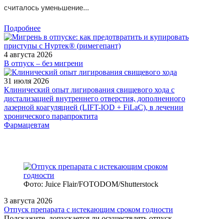
считалось уменьшение...
Подробнее
4 августа 2026
В отпуск – без мигрени
31 июля 2026
Клинический опыт лигирования свищевого хода с
дистализацией внутреннего отверстия, дополненного
лазерной коагуляцией (LIFT-IOD + FiLaC), в лечении
хронического парапроктита
Фармацевтам
Фото: Juice Flair/FOTODOM/Shutterstoсk
3 августа 2026
Отпуск препарата с истекающим сроком годности
Подскажите, допускается ли осуществлять отпуск