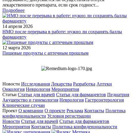
лекарственного препарата, если срок годност...
Подробнее
14 апреля 2026
НМО после перерыва в работе: нужно ли сохранять баллы
фармацевту
12 марта 2026
Пищевые продукты с аптечным прошлым
Новости
Исследования
Лекарства
Разработка
Аптеки
Онкология
Неврология
Мероприятия
Статьи
Статьи для врачей
Статьи для фармацевтов
Педиатрия
Акушерство и гинекология
Неврология
Гастроэнтерология
Клинические случаи
Проект
О компании
О проекте
Реклама
Контакты
Политика
конфиденциальности
Условия регистрации
Новости
Статьи для врачей
Статьи для фармацевтов
Мероприятия
Контакты
Политика конфиденциальности