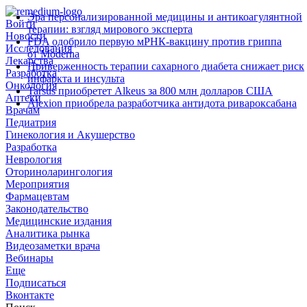
Эра персонализированной медицины и антикоагулянтной
Войти
терапии: взгляд мирового эксперта
Новости
FDA одобрило первую мРНК‑вакцину против гриппа
Исследования
от Moderna
Лекарства
Приверженность терапии сахарного диабета снижает риск
Разработка
инфаркта и инсульта
Онкология
Tarsus приобретет Alkeus за 800 млн долларов США
Аптеки
Alexion приобрела разработчика антидота ривароксабана
Врачам
Педиатрия
Гинекология и Акушерство
Разработка
Неврология
Оториноларингология
Мероприятия
Фармацевтам
Законодательство
Медицинские издания
Аналитика рынка
Видеозаметки врача
Вебинары
Еще
Подписаться
Вконтакте