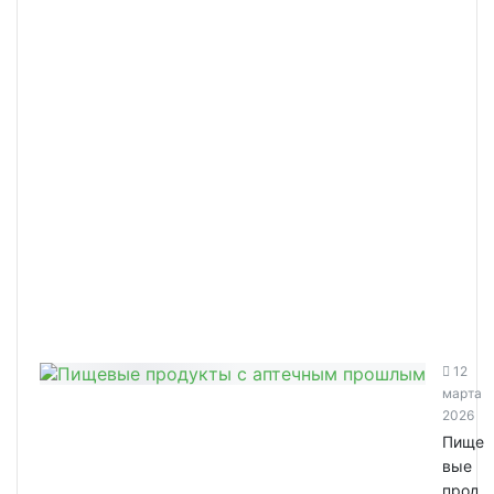
12
марта
2026
Пище
вые
прод