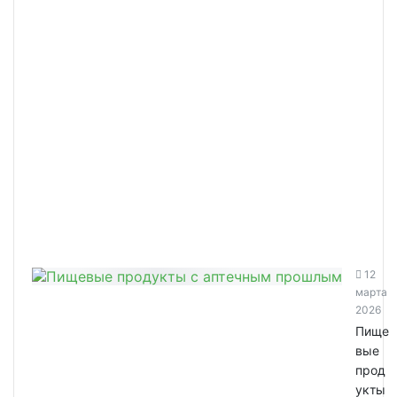
12
марта
2026
Пище
вые
прод
укты