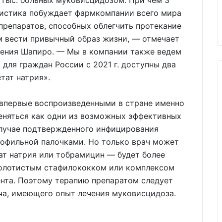
2 тыс. больных муковисцидозом. При чем 3
атистика побуждает фармкомпании всего мира
препаратов, способных облегчить протекание
им вести привычный образ жизни, — отмечает
ения Шапиро. — Мы в компании также ведем
 для граждан России с 2021 г. доступны два
тат натрия».
 впервые воспроизведенными в стране именно
еняться как одни из возможных эффективных
случае подтвержденного инфицирования
мофильной палочками. Но только врач может
ат натрия или тобрамицин — будет более
золотистым стафилококком или комплексом
иента. Поэтому терапию препаратом следует
ча, имеющего опыт лечения муковисцидоза.