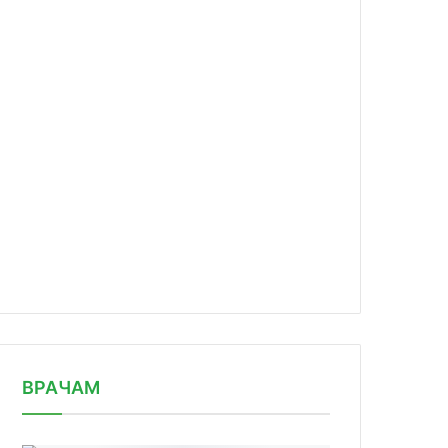
news/psk-farma-prodolzhaet-registra/
ВРАЧАМ