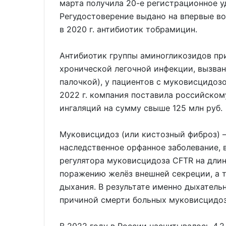
марта получила 20-е регистрационное у
Регудостоверение выдано на впервые 
в 2020 г. антибиотик тобрамицин.
Антибиотик группы аминогликозидов пр
хронической легочной инфекции, вызван
палочкой), у пациентов с муковисцидозо
2022 г. компания поставила российском
ингаляций на сумму свыше 125 млн руб.
Муковисцидоз (или кистозный фиброз) 
наследственное орфанное заболевание,
регулятора муковисцидоза CFTR на длин
поражению желёз внешней секреции, а 
дыхания. В результате именно дыхатель
причиной смерти больных муковисцидо