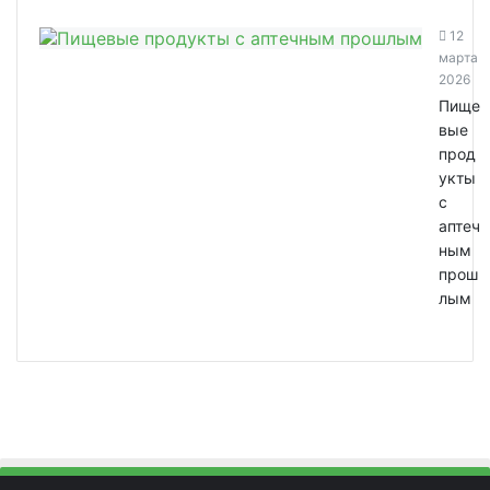
12
марта
2026
Пище
вые
прод
укты
с
аптеч
ным
прош
лым