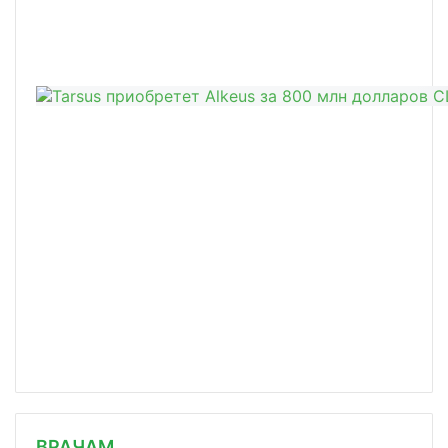
/news/programma-uchenykh-permskogo-p/
ВРАЧАМ