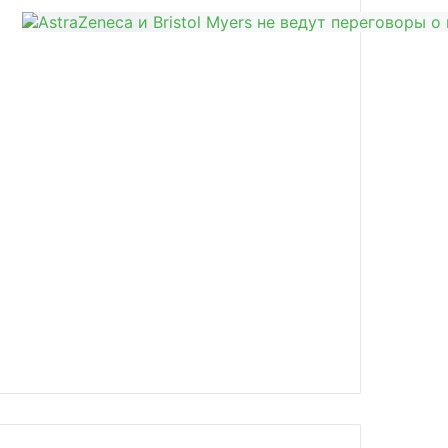
news/prinyat-zakon-o-poryadke-prove/