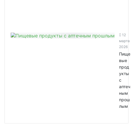
12
марта
2026
Пище
вые
прод
укты
с
аптеч
ным
прош
лым