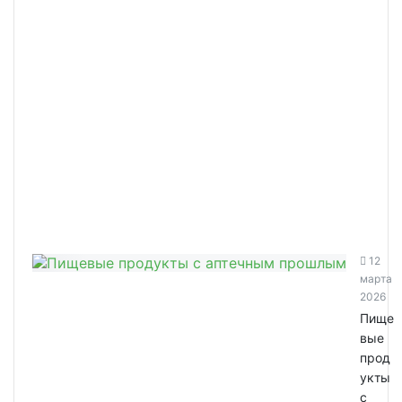
12
марта
2026
Пище
вые
прод
укты
с