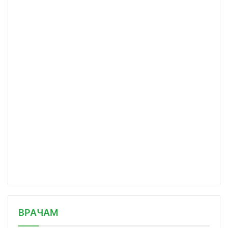
/news/pravitelstvo-podmoskovya-podpi/
ВРАЧАМ