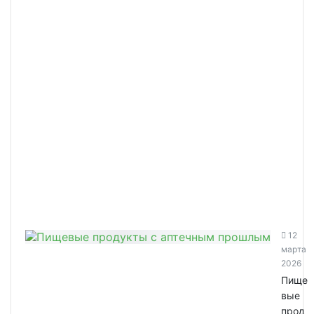
12
марта
2026
Пище
вые
прод