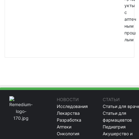
укты
с
аптеч
ным
прош
лым
НОВОСТИ
СТАТЬИ
Исследования
Статьи для врач
Лекарства
Статьи для
Разработка
фармацевтов
Аптеки
Педиатрия
Онкология
Акушерство и