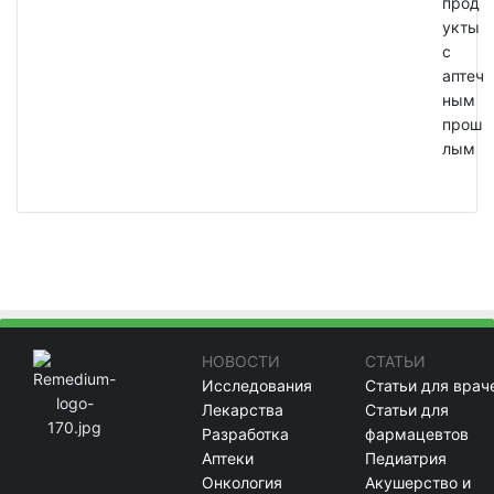
прод
укты
с
аптеч
ным
прош
лым
НОВОСТИ
СТАТЬИ
Исследования
Статьи для врач
Лекарства
Статьи для
Разработка
фармацевтов
Аптеки
Педиатрия
Онкология
Акушерство и