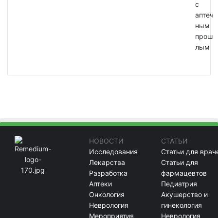
с
аптеч
ным
прош
лым
НОВОСТИ
СТАТЬИ
Исследования
Статьи для врач
Лекарства
Статьи для
Разработка
фармацевтов
Аптеки
Педиатрия
Онкология
Акушерство и
Неврология
гинекология
Мероприятия
Неврология