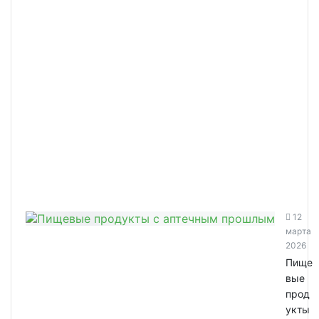
12
марта
2026
Пище
вые
прод
укты