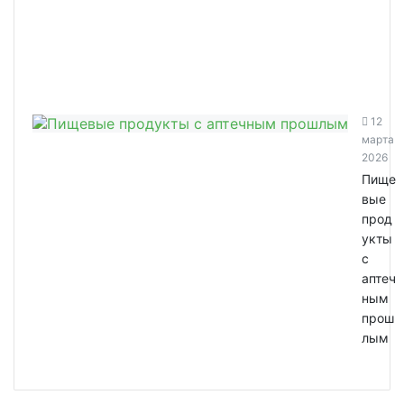
12
марта
2026
Пище
вые
прод
укты
с
аптеч
ным
прош
лым