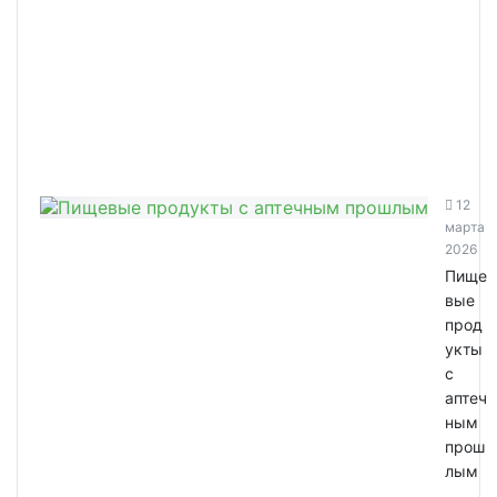
12
марта
2026
Пище
вые
прод
укты
с
аптеч
ным
прош
лым