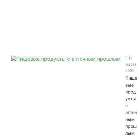
12
марта
2026
Пище
вые
прод
укты
с
аптеч
ным
прош
лым