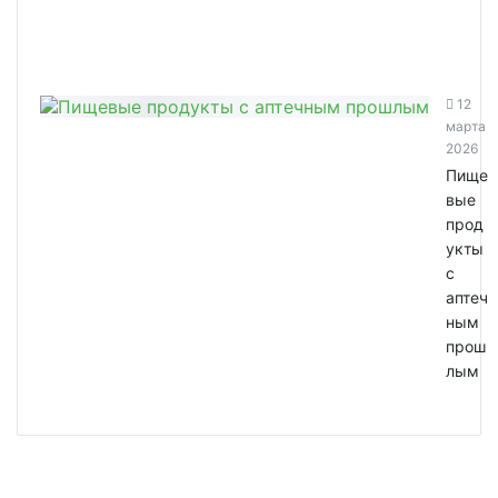
12
марта
2026
Пище
вые
прод
укты
с
аптеч
ным
прош
лым