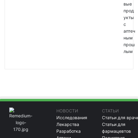
вые
прод
укты
с
аптеч
ным
прош
лым
НОВОСТИ
СТАТЬИ
Исследования
Статьи для врач
Лекарства
Статьи для
Разработка
фармацевтов
Аптеки
Педиатрия