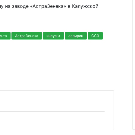
у на заводе «АстраЗенека» в Калужской
инта
АстраЗенека
инсульт
аспирин
ССЗ