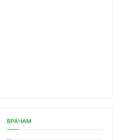
news/minzdrav-rf-odobril-primenenie/
ВРАЧАМ