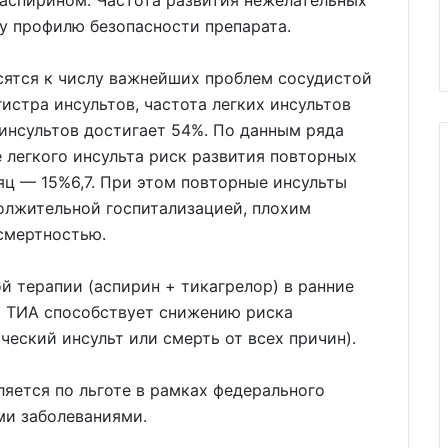
 аспирином. Частота развития нежелательных
у профилю безопасности препарата.
ятся к числу важнейших проблем сосудистой
истра инсультов, частота легких инсультов
инсультов достигает 54%. По данным ряда
е легкого инсульта риск развития повторных
сяц — 15%6,7. При этом повторные инсульты
олжительной госпитализацией, плохим
смертностью.
 терапии (аспирин + тикагрелор) в ранние
и ТИА способствует снижению риска
еский инсульт или смерть от всех причин).
ляется по льготе в рамках федерального
ми заболеваниями.