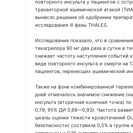
повторного инсульта у пациентов с ос
транзиторной ишемической атакой (ТИА
вынесло решение об одобрении препара
исследования III фазы THALES.
Исследование показало, что в сравнени
тикагрелора 90 мг два раза в сутки в т
снижает частоту наступления событий 
виде повторного инсульта и смерти на 1
пациентов, перенесших ишемический ин
Также на фоне комбинированной терапи
дней отмечалось значимое снижение (на
инсульта (вторичная конечная точка) п
0,79; 95% ДИ 0,68—0,93). Частота разв
шкалы оценки тяжести кровотечений GU
безопасности) составила 0,5% в группе