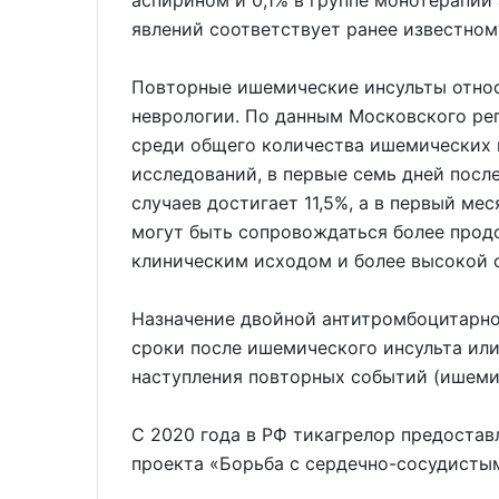
аспирином и 0,1% в группе монотерапии
явлений соответствует ранее известном
Повторные ишемические инсульты относ
неврологии. По данным Московского рег
среди общего количества ишемических 
исследований, в первые семь дней посл
случаев достигает 11,5%, а в первый ме
могут быть сопровождаться более прод
клиническим исходом и более высокой 
Назначение двойной антитромбоцитарной
сроки после ишемического инсульта ил
наступления повторных событий (ишемич
С 2020 года в РФ тикагрелор предостав
проекта «Борьба с сердечно-сосудисты