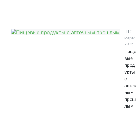
12
марта
2026
Пище
вые
прод
укты
с
аптеч
ным
прош
лым