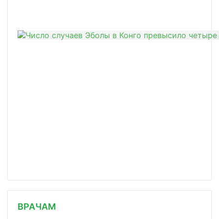
/news/minzdrav-gotov-importirovat-pr/
ВРАЧАМ