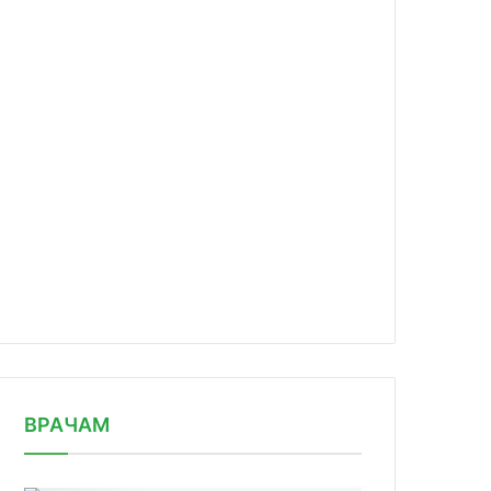
news/minpromtorg-podtverdil-stabiln/
ВРАЧАМ