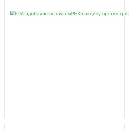
/news/merck-novyy-preparat-mozhet-st/