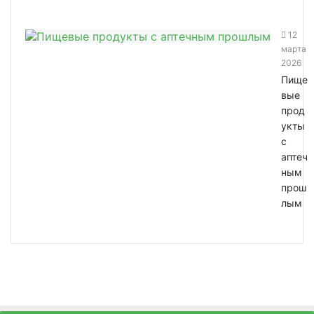
12
марта
2026
Пище
вые
прод
укты
с
аптеч
ным
прош
лым