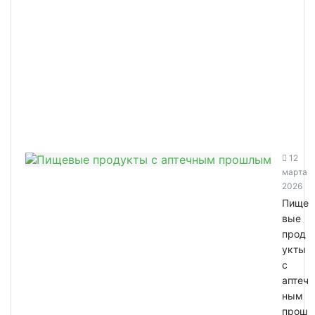
12
марта
2026
Пище
вые
прод
укты
с
аптеч
ным
прош