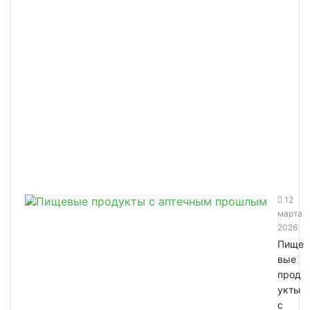
12
марта
2026
Пище
вые
прод
укты
с