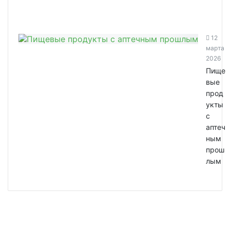
12
марта
2026
Пище
вые
прод
укты
с
аптеч
ным
прош
лым