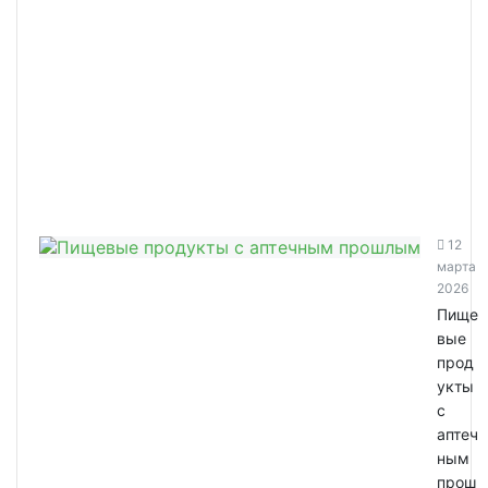
12
марта
2026
Пище
вые
прод
укты
с
аптеч
ным
прош