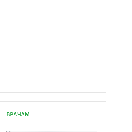
news/fda-trebuet-dopolnyat-rezultat/
ВРАЧАМ