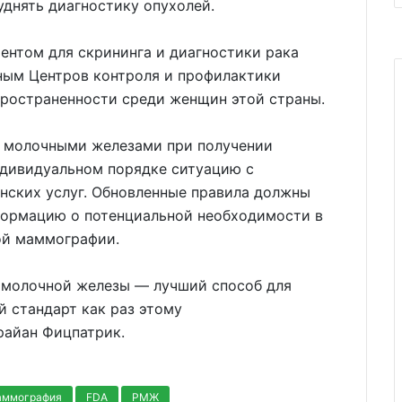
уднять диагностику опухолей.
нтом для скрининга и диагностики рака
ным Центров контроля и профилактики
пространенности среди женщин этой страны.
и молочными железами при получении
ндивидуальном порядке ситуацию с
ских услуг. Обновленные правила должны
формацию о потенциальной необходимости в
ой маммографии.
 молочной железы — лучший способ для
й стандарт как раз этому
райан Фицпатрик.
аммография
FDA
РМЖ