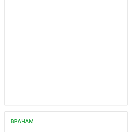
/news/fda-rekomenduet-obnovit-vaktsi/
ВРАЧАМ