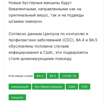
Новые бустерные вакцины будут
бивалентными, направленными как на
оригинальный вирус, так и на подвиды
штамма омикрон.
Согласно данным Центров по контролю и
профилактике заболеваний (CDC), BA.4 и BA.5
обусловлены половина случаев
инфицирования в США.; эти подварианты
стали доминирующими повсюду.
Ключевые слова:
BA.4
BA.5
COVID-19
вакцинация
бустерная вакцина
США
FDA
вакцина